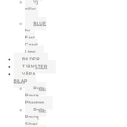
Vi
gillar
…
BLUE
by
East
Coast
Limo
BILDER
TJÄNSTER
VÅRA
BILAR
Rolls-
Royce
Phantom
Rolls-
Royce
Silver