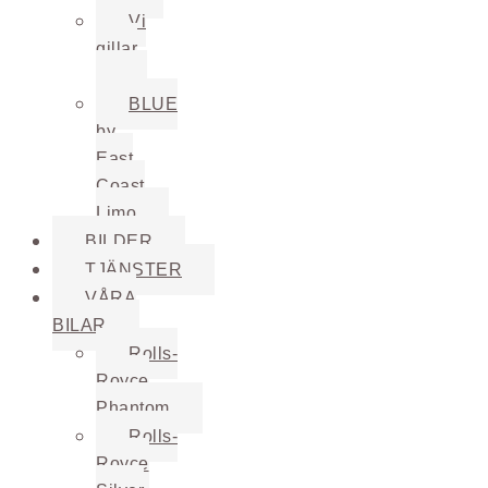
Vi
gillar
…
BLUE
by
East
Coast
Limo
BILDER
TJÄNSTER
VÅRA
BILAR
Rolls-
Royce
Phantom
Rolls-
Royce