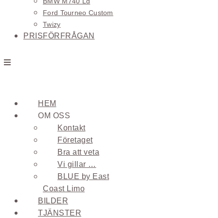
BMW M740 Ld
Ford Tourneo Custom
Twizy
PRISFÖRFRÅGAN
HEM
OM OSS
Kontakt
Företaget
Bra att veta
Vi gillar …
BLUE by East
Coast Limo
BILDER
TJÄNSTER