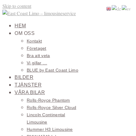
Skip to content
HEM
OM OSS
Kontakt
Företaget
Bra att veta
Vi gillar …
BLUE by East Coast Limo
BILDER
TJÄNSTER
VÅRA BILAR
Rolls-Royce Phantom
Rolls-Royce Silver Cloud
Lincoln Continental
Limousine
Hummer H3 Limousine