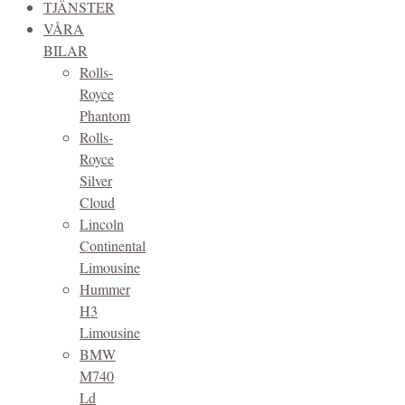
TJÄNSTER
VÅRA
BILAR
Rolls-
Royce
Phantom
Rolls-
Royce
Silver
Cloud
Lincoln
Continental
Limousine
Hummer
H3
Limousine
BMW
M740
Ld