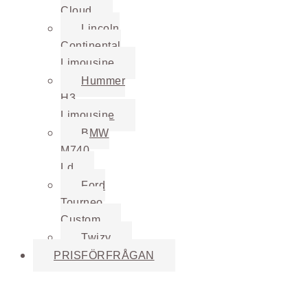
Cloud
Lincoln
Continental
Limousine
Hummer
H3
Limousine
BMW
M740
Ld
Ford
Tourneo
Custom
Twizy
PRISFÖRFRÅGAN