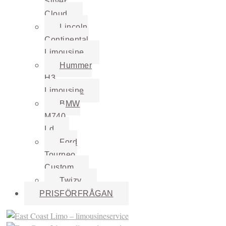
Silver
Cloud
Lincoln
Continental
Limousine
Hummer
H3
Limousine
BMW
M740
Ld
Ford
Tourneo
Custom
Twizy
PRISFÖRFRÅGAN