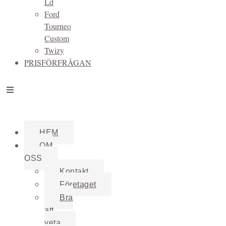
Ld
Ford
Tourneo
Custom
Twizy
PRISFÖRFRÅGAN
HEM
OM
OSS
Kontakt
Företaget
Bra
att
veta