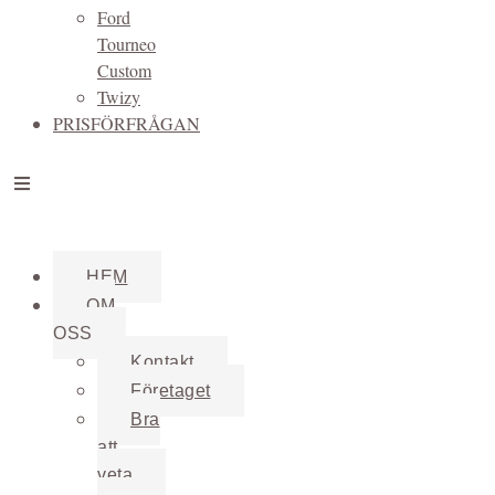
Ford
Tourneo
Custom
Twizy
PRISFÖRFRÅGAN
HEM
OM
OSS
Kontakt
Företaget
Bra
att
veta