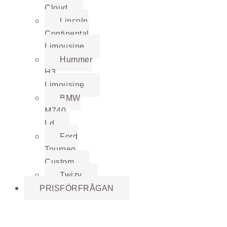
Cloud
Lincoln
Continental
Limousine
Hummer
H3
Limousine
BMW
M740
Ld
Ford
Tourneo
Custom
Twizy
PRISFÖRFRÅGAN