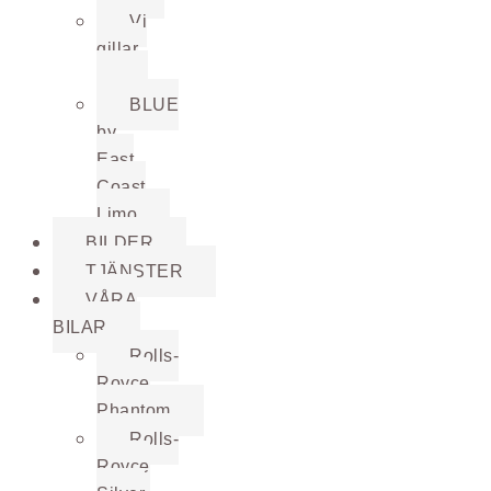
Vi
gillar
…
BLUE
by
East
Coast
Limo
BILDER
TJÄNSTER
VÅRA
BILAR
Rolls-
Royce
Phantom
Rolls-
Royce