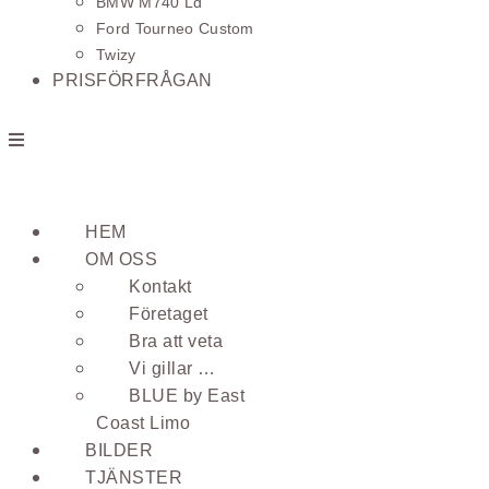
BMW M740 Ld
Ford Tourneo Custom
Twizy
PRISFÖRFRÅGAN
HEM
OM OSS
Kontakt
Företaget
Bra att veta
Vi gillar …
BLUE by East
Coast Limo
BILDER
TJÄNSTER