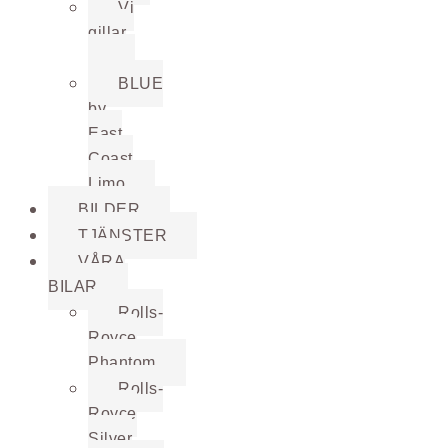
Vi
gillar
…
BLUE
by
East
Coast
Limo
BILDER
TJÄNSTER
VÅRA
BILAR
Rolls-
Royce
Phantom
Rolls-
Royce
Silver