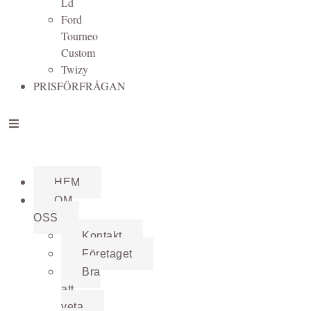
Ld
Ford
Tourneo
Custom
Twizy
PRISFÖRFRÅGAN
HEM
OM
OSS
Kontakt
Företaget
Bra
att
veta