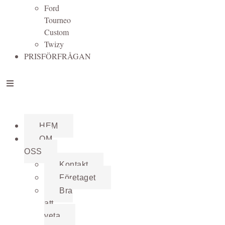
Ford
Tourneo
Custom
Twizy
PRISFÖRFRÅGAN
HEM
OM
OSS
Kontakt
Företaget
Bra
att
veta