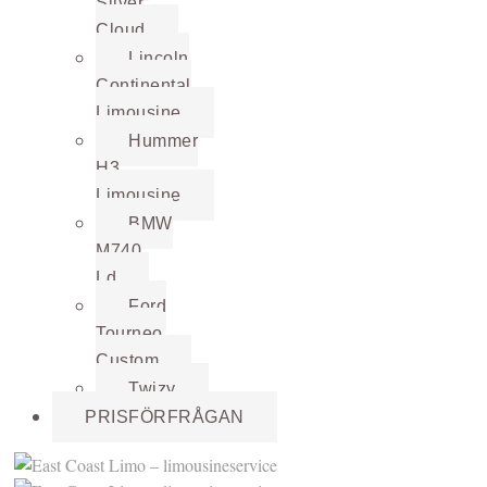
Silver
Cloud
Lincoln
Continental
Limousine
Hummer
H3
Limousine
BMW
M740
Ld
Ford
Tourneo
Custom
Twizy
PRISFÖRFRÅGAN