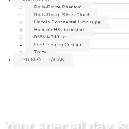
Rolls-Royce Phantom
Rolls-Royce Silver Cloud
Lincoln Continental Limousine
Hummer H3 Limousine
BMW M740 Ld
Ford Tourneo Custom
Twizy
PRISFÖRFRÅGAN
Your special day is