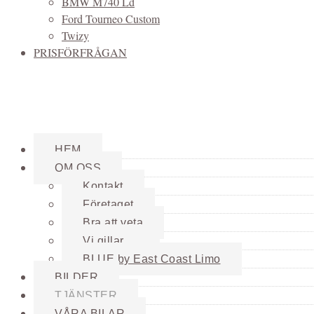
BMW M740 Ld
Ford Tourneo Custom
Twizy
PRISFÖRFRÅGAN
HEM
OM OSS
Kontakt
Företaget
Bra att veta
Vi gillar …
BLUE by East Coast Limo
BILDER
TJÄNSTER
VÅRA BILAR