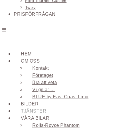
Ford Tourneo Custom
Twizy
PRISFÖRFRÅGAN
HEM
OM OSS
Kontakt
Företaget
Bra att veta
Vi gillar …
BLUE by East Coast Limo
BILDER
TJÄNSTER
VÅRA BILAR
Rolls-Royce Phantom