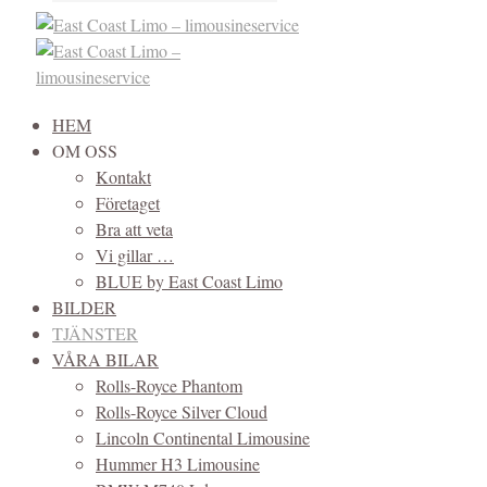
HEM
OM OSS
Kontakt
Företaget
Bra att veta
Vi gillar …
BLUE by East Coast Limo
BILDER
TJÄNSTER
VÅRA BILAR
Rolls-Royce Phantom
Rolls-Royce Silver Cloud
Lincoln Continental Limousine
Hummer H3 Limousine