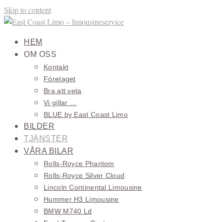
Skip to content
HEM
OM OSS
Kontakt
Företaget
Bra att veta
Vi gillar …
BLUE by East Coast Limo
BILDER
TJÄNSTER
VÅRA BILAR
Rolls-Royce Phantom
Rolls-Royce Silver Cloud
Lincoln Continental Limousine
Hummer H3 Limousine
BMW M740 Ld