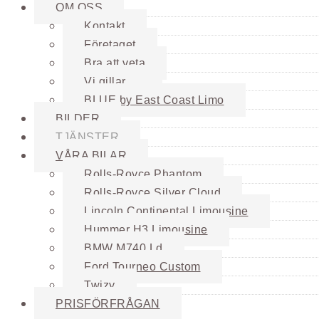
OM OSS
Kontakt
Företaget
Bra att veta
Vi gillar …
BLUE by East Coast Limo
BILDER
TJÄNSTER
VÅRA BILAR
Rolls-Royce Phantom
Rolls-Royce Silver Cloud
Lincoln Continental Limousine
Hummer H3 Limousine
BMW M740 Ld
Ford Tourneo Custom
Twizy
PRISFÖRFRÅGAN